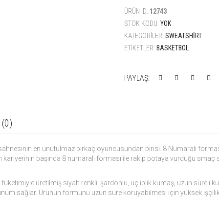
ÜRÜN ID:
12743
STOK KODU:
YOK
KATEGORILER:
SWEATSHIRT
ETIKETLER:
BASKETBOL
PAYLAŞ:
 (0)
hnesinin en unutulmaz birkaç oyuncusundan birisi. 8 Numaralı forması 
n kariyerinin başında 8 numaralı forması ile rakip potaya vurduğu smaç s
 tüketimiyle üretilmiş siyah renkli, şardonlu, üç iplik kumaş, uzun sürel
görünüm sağlar. Ürünün formunu uzun süre koruyabilmesi için yüksek işçilikl