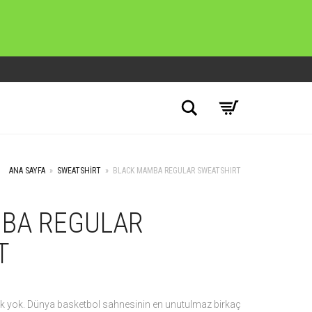
Search
ANA SAYFA
»
SWEATSHIRT
»
BLACK MAMBA REGULAR SWEATSHIRT
BA REGULAR
T
 yok. Dünya basketbol sahnesinin en unutulmaz birkaç