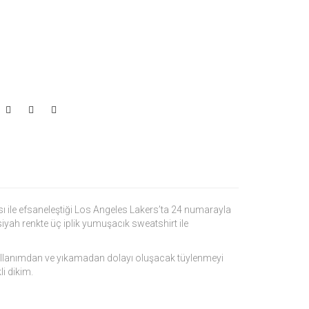
ile efsaneleştiği Los Angeles Lakers’ta 24 numarayla
iyah renkte üç iplik yumuşacık sweatshirt ile
i kullanımdan ve yıkamadan dolayı oluşacak tüylenmeyi
i dikim.