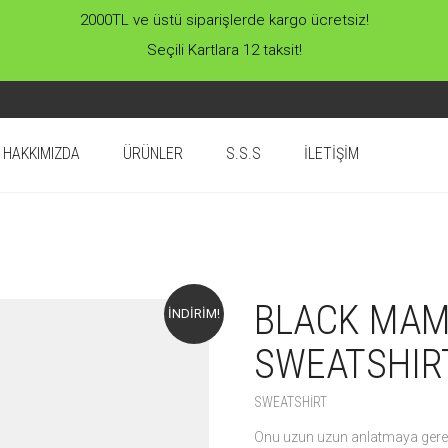
2000TL ve üstü siparişlerde kargo ücretsiz!
Seçili Kartlara 12 taksit!
HAKKIMIZDA
ÜRÜNLER
S.S.S
İLETIŞIM
BLACK MAM
İNDIRIM!
SWEATSHIR
SWEATSHIRT
Onu uzun uzun anlatmaya gerek