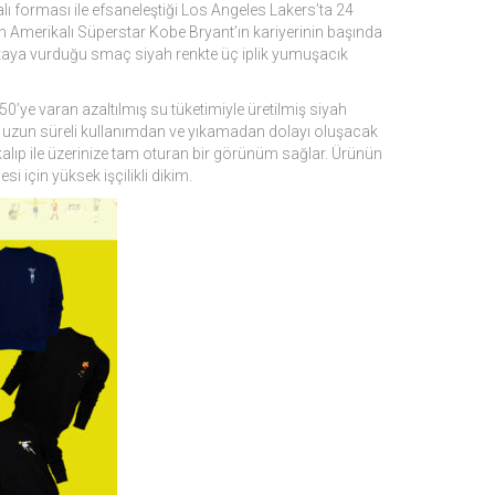
ı forması ile efsaneleştiği Los Angeles Lakers’ta 24
n Amerikalı Süperstar Kobe Bryant’ın kariyerinin başında
otaya vurduğu smaç siyah renkte üç iplik yumuşacık
0’ye varan azaltılmış su tüketimiyle üretilmiş siyah
ş, uzun süreli kullanımdan ve yıkamadan dolayı oluşacak
 kalıp ile üzerinize tam oturan bir görünüm sağlar. Ürünün
 için yüksek işçilikli dikim.