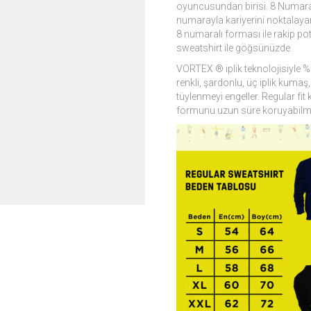
oyuncusundan birisi. 8 Numaral
numarayla kariyerini noktalaya
8 numaralı forması ile rakip p
sweatshirt ile göğsünüzde.
VORTEX ® iplik teknolojisiyle %5
renkli, şardonlu, üç iplik kuma
tüylenmeyi engeller. Regular fit
formunu uzun süre koruyabilmesi